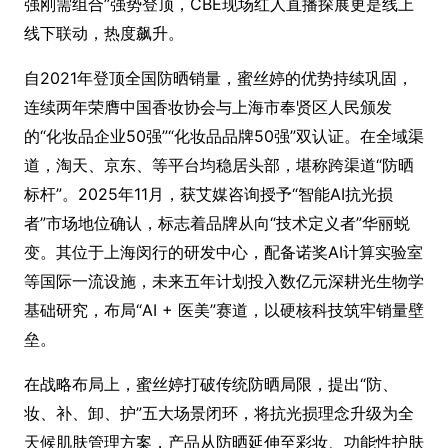
强刚需组合”强势登顶，CBE现场红人直播探展更是线上
线下联动，热度飙升。
自2021年登顶全国防晒销量，蜜丝婷的优势持续巩固，
连续两年荣膺中国香妆协会与上海市奉贤区人民颁发
的“化妆品企业50强”“化妆品品牌50强”双认证。在全域渠
道，淘天、京东、等平台均稳居头部，堪称跨渠道“防晒
标杆”。2025年11月，获艾媒咨询授予“智能AI抗光损
者”市场地位确认，标志着品牌从向“技术定义者”华丽蜕
变。其位于上海闵行的研发中心，配备诺奖AI计算实验室
等国际一流设施，未来五年计划投入数亿元深耕光生物学
基础研究，布局“AI + 医美”赛道，以硬核科技筑牢销量壁
垒。
在战略布局上，蜜丝婷打破传统防晒局限，提出“防、
妆、补、卸、护”五大场景闭环，将抗光损理念升级为全
天候肌肤管理方案，产品从防晒延伸至彩妆、功能性护肤