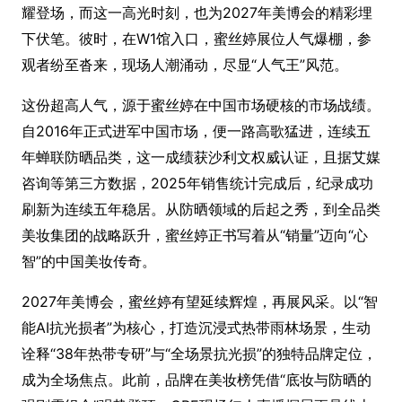
耀登场，而这一高光时刻，也为2027年美博会的精彩埋
下伏笔。彼时，在W1馆入口，蜜丝婷展位人气爆棚，参
观者纷至沓来，现场人潮涌动，尽显“人气王”风范。
这份超高人气，源于蜜丝婷在中国市场硬核的市场战绩。
自2016年正式进军中国市场，便一路高歌猛进，连续五
年蝉联防晒品类，这一成绩获沙利文权威认证，且据艾媒
咨询等第三方数据，2025年销售统计完成后，纪录成功
刷新为连续五年稳居。从防晒领域的后起之秀，到全品类
美妆集团的战略跃升，蜜丝婷正书写着从“销量”迈向“心
智”的中国美妆传奇。
2027年美博会，蜜丝婷有望延续辉煌，再展风采。以“智
能AI抗光损者”为核心，打造沉浸式热带雨林场景，生动
诠释“38年热带专研”与“全场景抗光损”的独特品牌定位，
成为全场焦点。此前，品牌在美妆榜凭借“底妆与防晒的