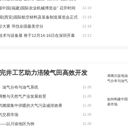
七届中国(福建)国际农业机械博览会” 召开时间
12-19
24中国(西安)国际航空材料及装备制造展览会正式
12-19
影大赛 寻找全国最美空分
12-18
技术与设备展 将于12月14-16日在深圳开幕
12-12
完井工艺助力涪陵气田高效开发
准噶尔盆地油
气分布与油气
、油气分布与油气系统
11-26
调整与天然气产业发展前景
11-26
如何构建中国
易市场
代燃煤集中供暖的大气污染减排效果
11-26
气交易市场
11-26
——以川渝地区为例
11-26