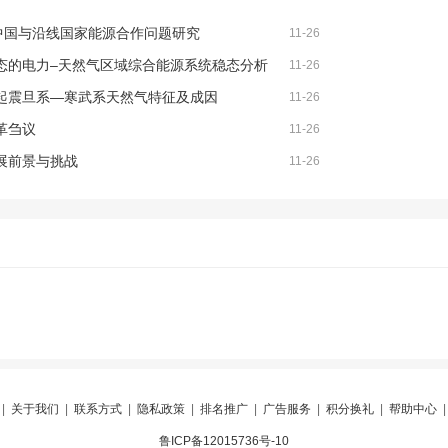
下中国与沿线国家能源合作问题研究
11-26
态的电力–天然气区域综合能源系统稳态分析
11-26
起震旦系—寒武系天然气特征及成因
11-26
革刍议
11-26
展前景与挑战
11-26
|
关于我们
|
联系方式
|
隐私政策
|
排名推广
|
广告服务
|
积分换礼
|
帮助中心
鲁ICP备12015736号-10