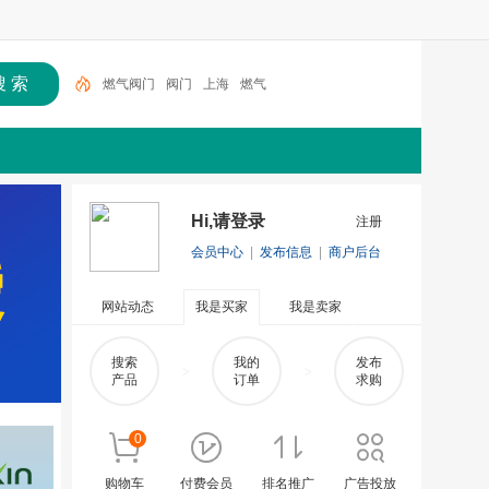
燃气阀门
阀门
上海
燃气
Hi,请登录
注册
会员中心
|
发布信息
|
商户后台
网站动态
我是买家
我是卖家
搜索
我的
发布
>
>
产品
订单
求购
0
购物车
付费会员
排名推广
广告投放