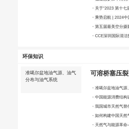
展览会新闻发布会
关于“2023 第十
定档通知
乘势启航 | 20
启动
第五届最美空分摄
CCE深圳国际清洁
环保知识
可溶桥塞压裂
准噶尔盆地油气源、油气
分布与油气系统
准噶尔盆地油气源
中国能源消费结构
我国城市天然气替
如何构建中国天然
天然气与能源革命