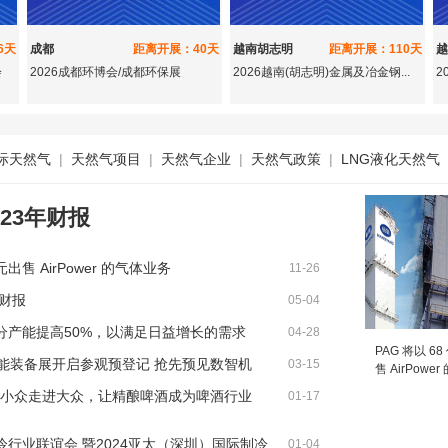
6天
成都
距离开展：40天
越南胡志明
距离开展：110天
越
会
2026成都环博会/成都环保展
2026越南(胡志明)金属及冶金钢...
2
际天然气
|
天然气项目
|
天然气企业
|
天然气政策
|
LNG液化天然气
23年财报
元出售 AirPower 的气体业务
11-26
年财报
05-04
分产能提高50%，以满足日益增长的需求
04-28
PAG 将以 6
智能装备展开启参观预登记 抢先预见数智机
03-15
售 AirPowe
务
展从小众走进大众，让精酿啤酒成为啤酒行业
01-17
行业联谊会 暨2024亚太（深圳）国际制冷
01-04