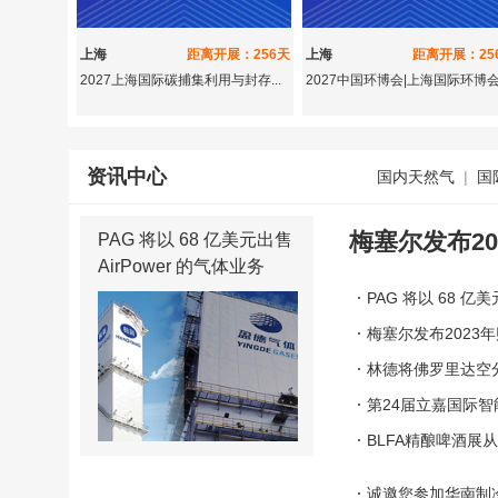
上海
距离开展：256天
上海
距离开展：25
2027上海国际碳捕集利用与封存...
2027中国环博会|上海国际环博
资讯中心
国内天然气
|
国
梅塞尔发布20
PAG 将以 68 亿美元出售
AirPower 的气体业务
PAG 将以 68 亿美
梅塞尔发布2023
林德将佛罗里达空
第24届立嘉国际
遇！
BLFA精酿啤酒
的“黄金赛道”
诚邀您参加华南制冷