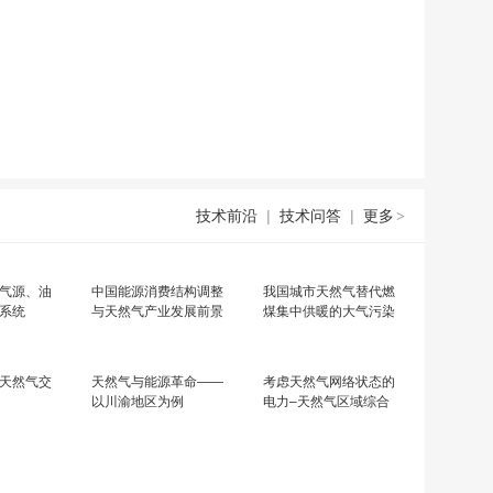
技术前沿
|
技术问答
|
更多
>
气源、油
中国能源消费结构调整
我国城市天然气替代燃
系统
与天然气产业发展前景
煤集中供暖的大气污染
减排效果
天然气交
天然气与能源革命——
考虑天然气网络状态的
以川渝地区为例
电力–天然气区域综合
能源系统稳态分析