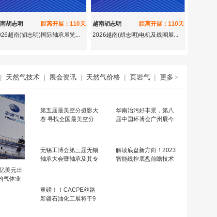
南胡志明
距离开展：110天
越南胡志明
距离开展：110天
026越南(胡志明)国际轴承展览...
2026越南(胡志明)电机及线圈展...
|
天然气技术
|
展会资讯
|
天然气价格
|
页岩气
|
更多
>
第五届最美空分摄影大
华南治污好丰景，第八
赛 寻找全国最美空分
届中国环博会广州展今
日启幕
无锡工博会第三届无锡
解读底盘新方向！2023
轴承大会暨轴承及其专
智能线控底盘前瞻技术
用设备展览会将于9.15
展示交流会9月苏州来
8 亿美元出
日在无锡盛大举行
袭！
r 的气体业
重磅！！CACPE丝路
新疆石油化工展将于9
月21日盛大启航