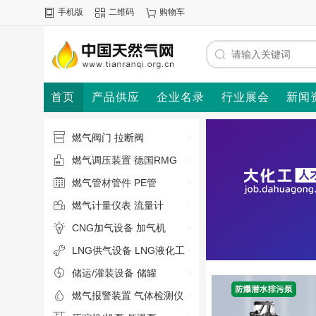
手机版
二维码
购物车
首页
产品供应
企业名录
行业展会
新闻
燃气阀门
拉断阀
>
燃气调压装置
德国RMG
>
燃气管材管件
PE管
>
燃气计量仪表
流量计
>
CNG加气设备
加气机
>
LNG供气设备
LNG液化工
>
厂
储运/灌装设备
储罐
>
燃气报警装置
气体检测仪
>