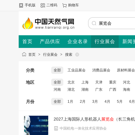
手机版
二维码
购物车
首页
产品供应
企业名录
行业展会
新闻
首页
>
行业展会
>
搜索
分类
全部
工业品展会
消费品展会
原材料展会
地区
全部
北京
上海
天津
重庆
河北
河南
湖北
湖南
广东
广西
海南
月份
全部
1月
2月
3月
4月
5月
6月
2027上海国际人形机器人
展览会
（长三角机
中国机电一体化技术应用协会