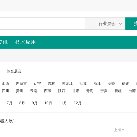
资讯
技术应用
综合展会
山西
内蒙古
辽宁
吉林
黑龙江
江苏
浙江
安徽
福建
四川
贵州
云南
西藏
陕西
甘肃
青海
宁夏
新疆
台湾
7月
8月
9月
10月
11月
12月
器人展）
上海市