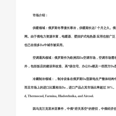
市场介绍：
供暖领域：俄罗斯冬季漫长寒冷，供暖期长达
7 个月之久。
网。由于俄电力资源丰富，电暖器、壁挂炉式电热器 应用也较广
也已在很多Da中城市被采用。
空调通风领域：俄罗斯作为欧洲四
Da空调市场，空调市场需
外，包括饭店的建设和改造、高*级住宅、办公Da楼及一些西方D
冷藏制冷领域：，制冷设备在俄罗斯
Da型家电生产整体结构
而且市场上的进口比重相当Da，进口产品占其市场比率超过 30%。俄罗斯冷藏设备Da的
d, Thermocool, Farmina, Hladotehnika, and Aircool.
因乌克兰克里米亚事件，中俄
*府关系空*的密切，中俄经济