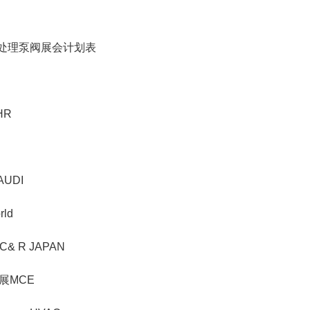
水处理泵阀展会计划表
HR
UDI
ld
 R JAPAN
展MCE