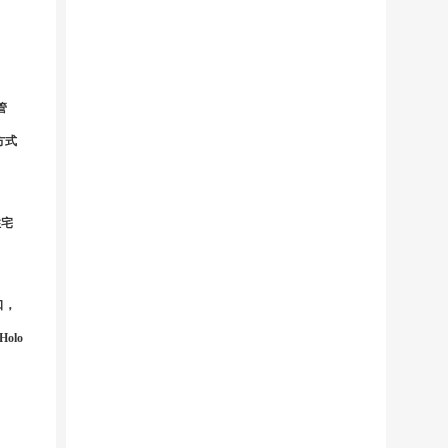
管
方式
住宅
口，
olo