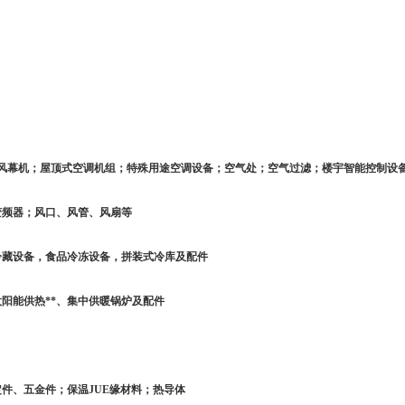
；风幕机；屋顶式空调机组；特殊用途空调设备；空气处；空气过滤；楼宇智能控制设
变频器；风口、风管、风扇等
冷藏设备，食品冷冻设备，拼装式冷库及配件
太阳能供热
**、集中供暖锅炉及配件
定件、五金件；保温
JUE
缘材料；热导体