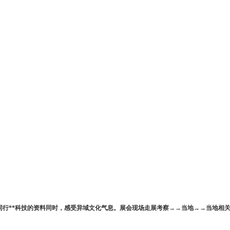
同行**科技的资料同时，感受异域文化气息。展会现场走展考察→→当地→→当地相