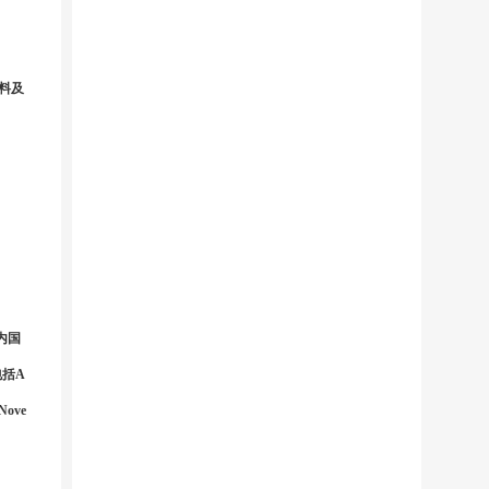
材料及
内国
包括A
Nove