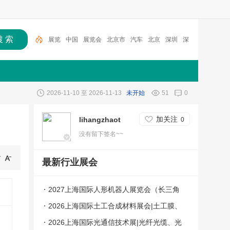
展览
中国
展览会
北京市
汽车
北京
深圳
深
圳市
2026
上海
2026-11-10 至 2026-11-13
未开始
51
0
加关注
lihangzhaot
0
没有留下签名~~
最新行业展会
2027上海国际人形机器人展览会（长三角
机器人展）
2026上海国际土工合成材料展会|土工膜、
土工布展|土工合成材料仪器、设备展览会
2026上海国际光通信技术展|光纤光缆、光