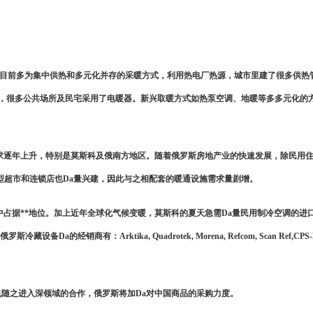
俄目前多为集中供热和多元化并存的采暖方式，利用热电厂热源，城市里建了很多供热
泛，很多公共场所及民宅采用了电暖器。新兴取暖方式如热泵空调、地暖等多多元化的
求逐年上升，特别是莫斯科及俄南方地区。随着俄罗斯房地产业的快速发展，除民用
a型超市和连锁店也Da量兴建，因此与之相配套的暖通设施需求量剧增。
中占据**地位。加上近年全球化气候变暖，莫斯科的夏天急需Da量民用制冷空调的进
经销商有：Arktika, Quadrotek, Morena, Refcom, Scan Ref,CPS-H
也随之进入深领域的合作，俄罗斯将加Da对中国商品的采购力度。