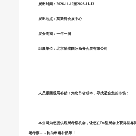
展出时间：
202
6-11-10至
202
6-11-13
展出地点：
莫斯科
会展
中心
展会周期：一年一届
组展单位：北京励航国际商务会展有限公司
人员跟团观展补贴！为您节省成本，寻找适合您的市场：
本公司为您提供观展考察机会，让您在
Da型展会上获得世界
场考察→→协助申请补贴等！