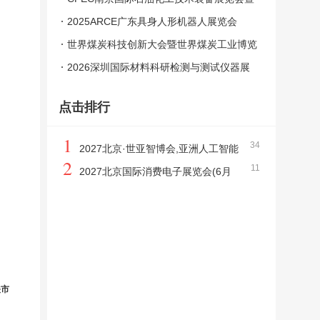
国际泵阀管道
2025ARCE广东具身人形机器人展览会
世界煤炭科技创新大会暨世界煤炭工业博览
会
2026深圳国际材料科研检测与测试仪器展
览会
点击排行
1
34
2027北京·世亚智博会,亚洲人工智能
2
11
产业展览会（6月亦庄展）
2027北京国际消费电子展览会(6月
亦庄展)
关市