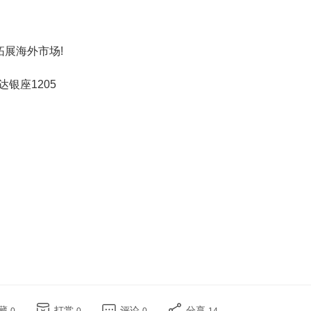
拓展海外市场!
达银座1205
藏
打赏
评论
分享