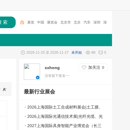
展览
中国
展览会
北京市
北京
汽车
深圳
深
圳市
广州
上海
2026-11-25 至 2026-11-27
未开始
88
0
加关注
sxhong
0
没有留下签名~~
最新行业展会
2026上海国际土工合成材料展会|土工膜、
土工布展|土工合成材料仪器、设备展览会
2026上海国际光通信技术展|光纤光缆、光
模块展|光通信设备展览会
2027上海国际具身智能产业博览会（长三