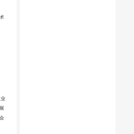
术
工业
展
会