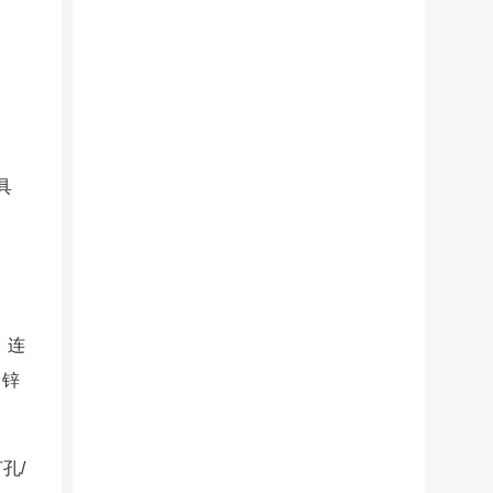
具
、连
、锌
。
孔/