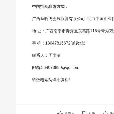
中国招商联络方式：
广西圣昕鸿会展服务有限公司- 助力中国企业
地 址：广西南宁市青秀区东葛路118号青秀万
手 机：13647815672(兼微信)
联系人：周雨浓
邮箱:564073899@qq.com
请致电索阅详细资料!
点赞
举报
收