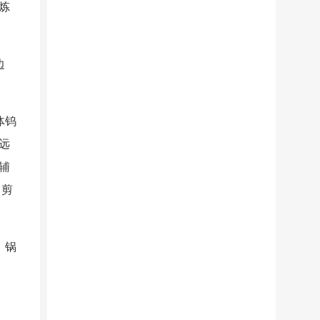
炼
边
体钨
远
辅
、剪
、锅