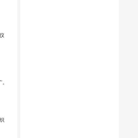
仪
广。
织