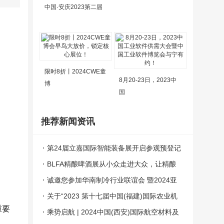
中国·安庆2023第二届
限时8折丨2024CWE童
8月20-23日，2023中
博
国
推荐新闻资讯
第24届立嘉国际智能装备展开启参观预登记
抢先预见数智机遇！
BLFA精酿啤酒展从小众走进大众，让精酿
啤酒成为啤酒行业的“黄金赛道”
诚邀您参加华南制冷行业联谊会 暨2024亚
太（深圳）国际制冷展览会新闻发布会
关于“2023 第十七届中国(福建)国际农业机
重要
械博览会” 召开时间定档通知
乘势启航 | 2024中国(西安)国际航空材料及