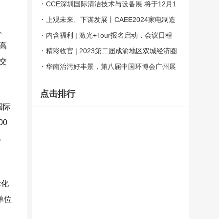
装备制造展览会正式启动
CCE深圳国际清洁技术与设备展 将于12月1
4-16日在深圳开幕
上观未来、下谋发展丨CAEE2024家电制造
、
业供应链展览会招商全面启动
内含福利 | 激光+Tour报名启动，会议日程
高
大公开！
精彩收官 | 2023第二届成渝地区双城经济圈
交
制造业博览会在蓉圆满闭幕
华南治污好丰景，第八届中国环博会广州展
今日启幕
点击排行
国际
00
亿
际化
单位