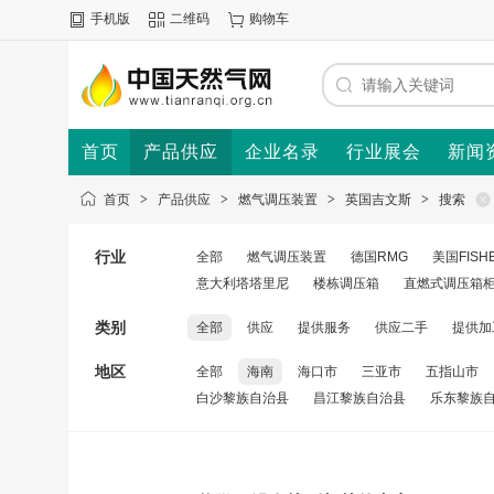
手机版
二维码
购物车
首页
产品供应
企业名录
行业展会
新闻
首页
>
产品供应
>
燃气调压装置
>
英国吉文斯
>
搜索
行业
全部
燃气调压装置
德国RMG
美国FISH
意大利塔塔里尼
楼栋调压箱
直燃式调压箱
类别
全部
供应
提供服务
供应二手
提供加
地区
全部
海南
海口市
三亚市
五指山市
白沙黎族自治县
昌江黎族自治县
乐东黎族