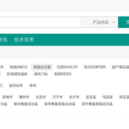
资讯
技术应用
ER
美国AMCO
英国吉文斯
巴西GASCAT
荷兰GORTER
国产调压
柜
区域调压箱柜
城市门站
美国REGO
工
提供合作
库存
琼海市
儋州市
文昌市
万宁市
东方市
定安县
屯昌县
澄迈
自治县
陵水黎族自治县
保亭黎族苗族自治县
琼中黎族苗族自治县