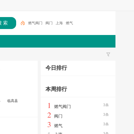
燃气阀门
阀门
上海
燃气
今日排行
器
本周排行
县
临高县
1
3条
燃气阀门
2
3条
阀门
3
3条
燃气
4
3条