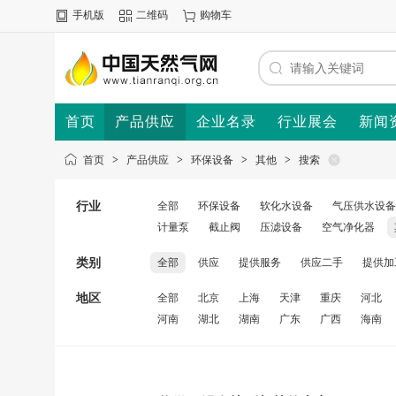
手机版
二维码
购物车
首页
产品供应
企业名录
行业展会
新闻
首页
>
产品供应
>
环保设备
>
其他
>
搜索
行业
全部
环保设备
软化水设备
气压供水设备
计量泵
截止阀
压滤设备
空气净化器
类别
全部
供应
提供服务
供应二手
提供加
地区
全部
北京
上海
天津
重庆
河北
河南
湖北
湖南
广东
广西
海南