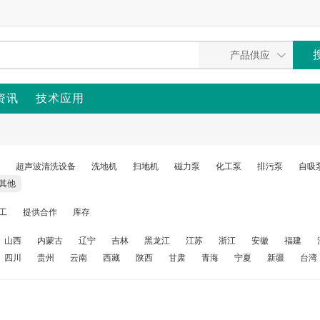
资讯
技术应用
超声波清洗设备
洗地机
扫地机
磁力泵
化工泵
排污泵
自吸
其他
工
提供合作
库存
山西
内蒙古
辽宁
吉林
黑龙江
江苏
浙江
安徽
福建
四川
贵州
云南
西藏
陕西
甘肃
青海
宁夏
新疆
台湾