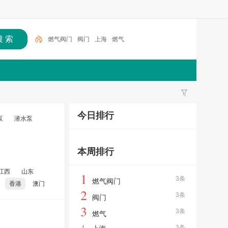
燃气阀门
阀门
上海
燃气
今日排行
泵
潜水泵
本周排行
江西
山东
1
3条
燃气阀门
香港
澳门
2
3条
阀门
3
3条
燃气
4
3条