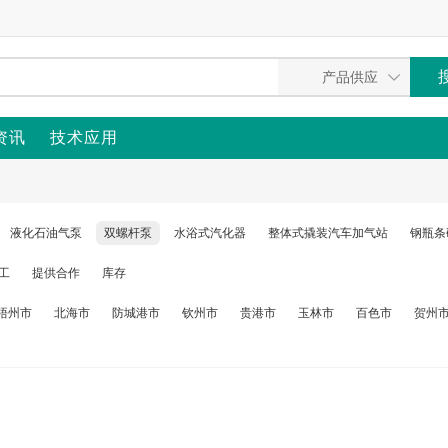
资讯
技术应用
液化石油气泵
双螺杆泵
水浴式汽化器
整体式撬装汽车加气站
钢瓶条
工
提供合作
库存
梧州市
北海市
防城港市
钦州市
贵港市
玉林市
百色市
贺州