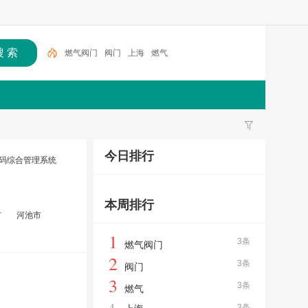
燃气阀门
阀门
上海
燃气
今日排行
码综合管理系统
本周排行
市
河池市
1
3条
燃气阀门
2
3条
阀门
3
3条
燃气
4
3条