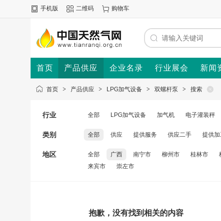
手机版
二维码
购物车
首页
产品供应
企业名录
行业展会
新闻
首页
>
产品供应
>
LPG加气设备
>
双螺杆泵
>
搜索
行业
全部
LPG加气设备
加气机
电子灌装秤
类别
全部
供应
提供服务
供应二手
提供加
地区
全部
广西
南宁市
柳州市
桂林市
来宾市
崇左市
抱歉，没有找到相关的内容