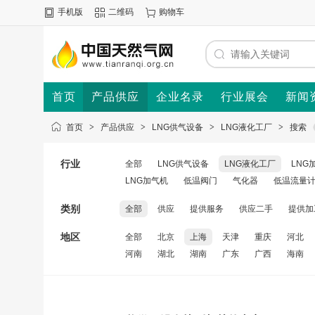
手机版
二维码
购物车
首页
产品供应
企业名录
行业展会
新闻
首页
>
产品供应
>
LNG供气设备
>
LNG液化工厂
>
搜索
行业
全部
LNG供气设备
LNG液化工厂
LNG
LNG加气机
低温阀门
气化器
低温流量
类别
全部
供应
提供服务
供应二手
提供加
地区
全部
北京
上海
天津
重庆
河北
河南
湖北
湖南
广东
广西
海南