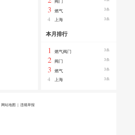
阀门
3
3条
燃气
4
3条
上海
本月排行
1
3条
燃气阀门
2
3条
阀门
3
3条
燃气
4
3条
上海
|
网站地图
|
违规举报