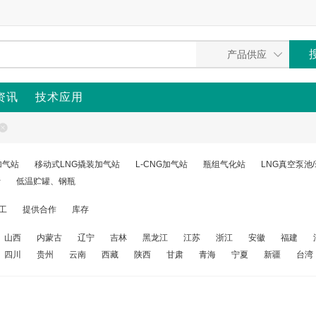
资讯
技术应用
加气站
移动式LNG撬装加气站
L-CNG加气站
瓶组气化站
LNG真空泵池
计
低温贮罐、钢瓶
工
提供合作
库存
山西
内蒙古
辽宁
吉林
黑龙江
江苏
浙江
安徽
福建
四川
贵州
云南
西藏
陕西
甘肃
青海
宁夏
新疆
台湾