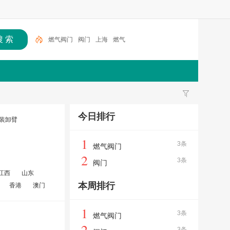
燃气阀门
阀门
上海
燃气
今日排行
/装卸臂
1
3条
燃气阀门
2
3条
阀门
江西
山东
本周排行
香港
澳门
1
3条
燃气阀门
2
3条