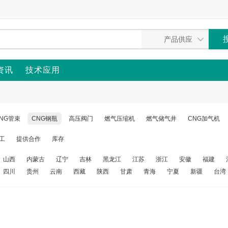
资讯
技术应用
NG管束
CNG钢瓶
高压阀门
燃气压缩机
燃气储气井
CNG加气机
工
提供合作
库存
山西
内蒙古
辽宁
吉林
黑龙江
江苏
浙江
安徽
福建
四川
贵州
云南
西藏
陕西
甘肃
青海
宁夏
新疆
台湾