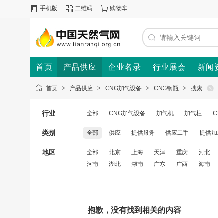
手机版
二维码
购物车
首页
产品供应
企业名录
行业展会
新闻
首页
>
产品供应
>
CNG加气设备
>
CNG钢瓶
>
搜索
行业
全部
CNG加气设备
加气机
加气柱
C
类别
全部
供应
提供服务
供应二手
提供加
地区
全部
北京
上海
天津
重庆
河北
河南
湖北
湖南
广东
广西
海南
抱歉，没有找到相关的内容