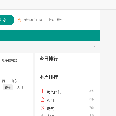
燃气阀门
阀门
上海
燃气
今日排行
顺序控制器
本周排行
江西
山东
香港
澳门
1
3条
燃气阀门
2
3条
阀门
3
3条
燃气
4
3条