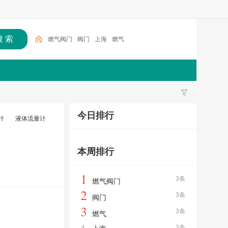
燃气阀门
阀门
上海
燃气
今日排行
计
液体流量计
本周排行
1
3条
燃气阀门
2
3条
阀门
3
3条
燃气
4
3条