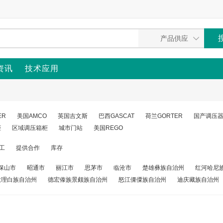
资讯
技术应用
ER
美国AMCO
英国吉文斯
巴西GASCAT
荷兰GORTER
国产调压
柜
区域调压箱柜
城市门站
美国REGO
工
提供合作
库存
保山市
昭通市
丽江市
思茅市
临沧市
楚雄彝族自治州
红河哈尼
大理白族自治州
德宏傣族景颇族自治州
怒江傈僳族自治州
迪庆藏族自治州