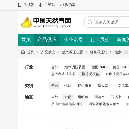
手机版
二维码
购物车
首页
产品供应
企业名录
行业展会
新闻
首页
>
产品供应
>
燃气调压装置
>
楼栋调压箱
>
搜索
行业
全部
燃气调压装置
德国RMG
美国FISH
意大利塔塔里尼
楼栋调压箱
直燃式调压箱
类别
全部
供应
提供服务
供应二手
提供加
地区
全部
云南
昆明市
曲靖市
玉溪市
文山壮族苗族自治州
西双版纳傣族自治州