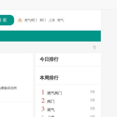
燃气阀门
阀门
上海
燃气
今日排行
器
本周排行
族彝族自治州
1
3条
燃气阀门
2
3条
阀门
3
3条
燃气
4
3条